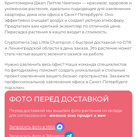
Криптомериа Джап Литтле Чампион — красивое, здоровое и
ухоженное растение, идеально подходящее для озеленения
квартиры, дома или офиса в Санкт-Петербурге. Оно
эффективно очищает воздух и создает уютную атмосферу.
Предлагаем вам крепкий экземпляр по отличной цене.
Пересадка растения в кашпо входит в стоимость.
Cryptomeria Jap Little Champion с быстрой доставкой по СПб
и Ленинградской области в день заказа. Это растение может
стать частью вашего зеленого оазиса на работе.
Нужно озеленить весь офис? Наша команда специалистов
по фитодизайну поможет создать уникальный и стильный
проект озеленения вашего бизнес-пространства. Закажите
профессиональное
озеленение офиса в Санкт-Петербурге
под ключ.
ФОТО ПЕРЕД ДОСТАВКОЙ
Перед доставкой мы вышлем фото растения со склада
для согласования -
именно оно придет к вам
Запросить фото в MAX
Запросить фото в Telegram