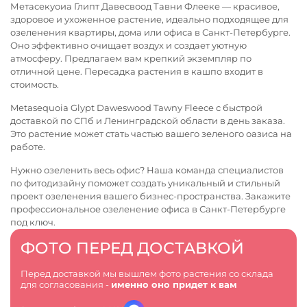
Метасекуоиа Глипт Давесвоод Тавни Флееке — красивое,
здоровое и ухоженное растение, идеально подходящее для
озеленения квартиры, дома или офиса в Санкт-Петербурге.
Оно эффективно очищает воздух и создает уютную
атмосферу. Предлагаем вам крепкий экземпляр по
отличной цене. Пересадка растения в кашпо входит в
стоимость.
Metasequoia Glypt Daweswood Tawny Fleece с быстрой
доставкой по СПб и Ленинградской области в день заказа.
Это растение может стать частью вашего зеленого оазиса на
работе.
Нужно озеленить весь офис? Наша команда специалистов
по фитодизайну поможет создать уникальный и стильный
проект озеленения вашего бизнес-пространства. Закажите
профессиональное
озеленение офиса в Санкт-Петербурге
под ключ.
ФОТО ПЕРЕД ДОСТАВКОЙ
Перед доставкой мы вышлем фото растения со склада
для согласования -
именно оно придет к вам