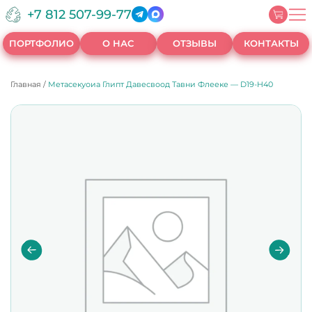
+7 812 507-99-77
ПОРТФОЛИО
О НАС
ОТЗЫВЫ
КОНТАКТЫ
Главная
/
Метасекуоиа Глипт Давесвоод Тавни Флееке — D19-H40