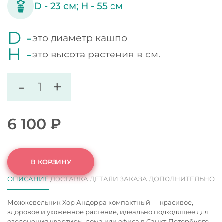
D -
23
см;
H -
55
см
D -
это диаметр кашпо
H -
это высота растения в см.
-
+
6 100
₽
В КОРЗИНУ
ОПИСАНИЕ
ДОСТАВКА
ДЕТАЛИ ЗАКАЗА
ДОПОЛНИТЕЛЬНО
Можжевельник Хор Андорра компактный — красивое,
здоровое и ухоженное растение, идеально подходящее для
озеленения квартиры, дома или офиса в Санкт-Петербурге.