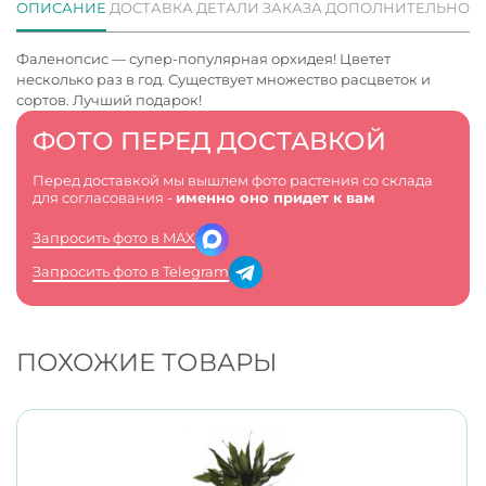
ОПИСАНИЕ
ДОСТАВКА
ДЕТАЛИ ЗАКАЗА
ДОПОЛНИТЕЛЬНО
Фаленопсис — супер-популярная орхидея! Цветет
несколько раз в год. Существует множество расцветок и
сортов. Лучший подарок!
ФОТО ПЕРЕД ДОСТАВКОЙ
Перед доставкой мы вышлем фото растения со склада
для согласования -
именно оно придет к вам
Запросить фото в MAX
Запросить фото в Telegram
ПОХОЖИЕ ТОВАРЫ