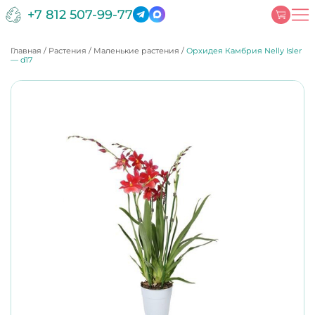
+7 812 507-99-77
Главная
/
Растения
/
Маленькие растения
/
Орхидея Камбрия Nelly Isler
— d17