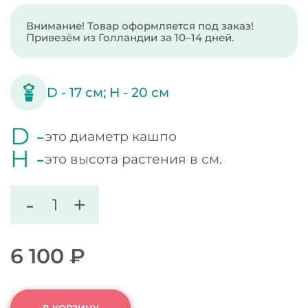
Внимание! Товар оформляется под заказ!
Привезём из Голландии за 10–14 дней.
D -
17
см;
H -
20
см
D -
это диаметр кашпо
H -
это высота растения в см.
-
+
6 100
₽
В КОРЗИНУ