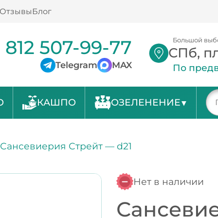
Отзывы
Блог
 812 507-99-77
Большой выб
СПб, п
Telegram
MAX
По предв
О
КАШПО
ОЗЕЛЕНЕНИЕ
/
Сансевиерия Стрейт — d21
Нет в наличии
Сансевие