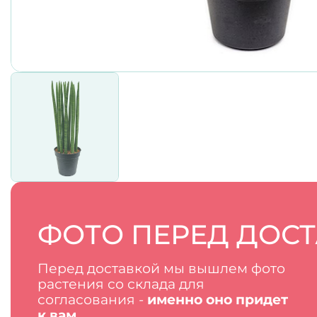
ФОТО ПЕРЕД ДОС
Перед доставкой мы вышлем фото
растения со склада для
согласования -
именно оно придет
к вам