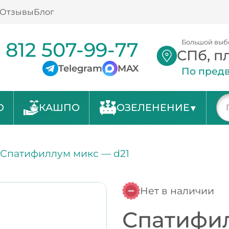
Отзывы
Блог
 812 507-99-77
Большой выб
СПб, п
Telegram
MAX
По предв
О
КАШПО
ОЗЕЛЕНЕНИЕ
/
Спатифиллум микс — d21
Нет в наличии
Спатифил