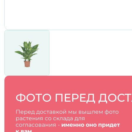
ФОТО ПЕРЕД ДОС
Перед доставкой мы вышлем фото
растения со склада для
согласования -
именно оно придет
к вам