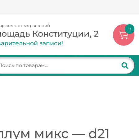
ор комнатных растений
0
лощадь Конституции, 2
арительной записи!
лум микс — d21