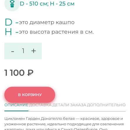
D -
510
см;
H -
25
см
D -
это диаметр кашпо
H -
это высота растения в см.
-
+
1 100
₽
В КОРЗИНУ
ОПИСАНИЕ
ДОСТАВКА
ДЕТАЛИ ЗАКАЗА
ДОПОЛНИТЕЛЬНО
Цикламен Гарден Донателло белая — красивое, здоровое и
ухоженное растение, идеально подходящее для озеленения
квартиры, дома или офиса в Санкт-Петербурге. Оно