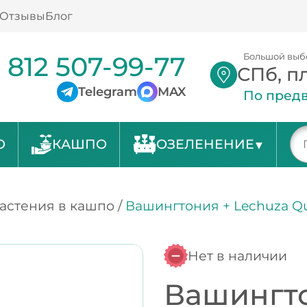
Отзывы
Блог
 812 507-99-77
Большой выб
СПб, п
Telegram
MAX
По предв
О
КАШПО
ОЗЕЛЕНЕНИЕ
астения в кашпо
/
Вашингтония + Lechuza Q
Нет в наличии
Вашингто