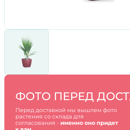
ФОТО ПЕРЕД ДОС
Перед доставкой мы вышлем фото
растения со склада для
согласования -
именно оно придет
к вам