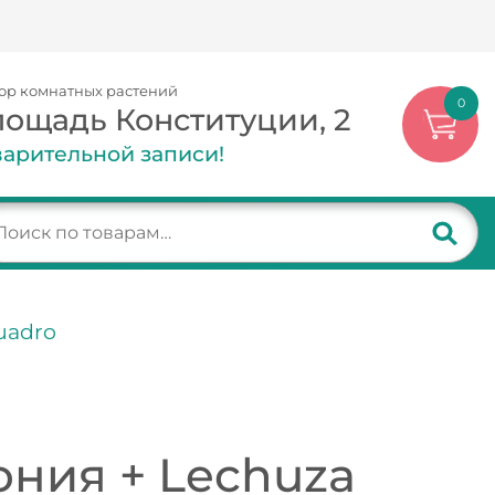
ор комнатных растений
0
лощадь Конституции, 2
арительной записи!
uadro
ния + Lechuza