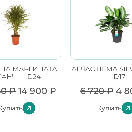
НА МАРГИНАТА
АГЛАОНЕМА SIL
РАНЧ — D24
— D17
60
₽
14 900
₽
6 720
₽
4 
Купить
Купить