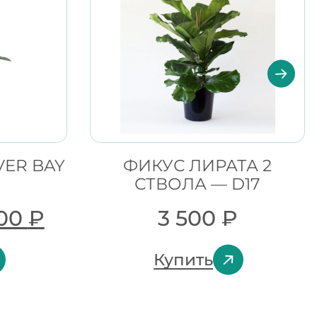
VER BAY
ФИКУС ЛИРАТА 2
СТВОЛА — D17
800
₽
3 500
₽
Купить