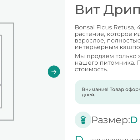
Вит Дрип
Bonsai Ficus Retusa,
растение, которое и
взрослое, полность
интерьерным кашпо
Мы продаем только 
нашего питомника. 
стоимость.
Внимание! Товар оформ
дней.
Размер:
D
D -
это диаметр ка