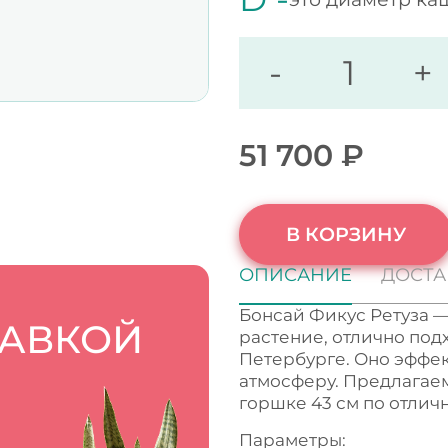
-
+
51 700
₽
В КОРЗИНУ
ОПИСАНИЕ
ДОСТА
Бонсай Фикус Ретуза —
ТАВКОЙ
растение, отлично подх
Петербурге. Оно эффек
атмосферу. Предлагаем
горшке 43 см по отлич
Параметры: