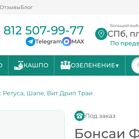
Отзывы
Блог
 812 507-99-77
Большой выб
СПб, п
Telegram
MAX
По предв
О
КАШПО
ОЗЕЛЕНЕНИЕ
 Ретуса, Шапе, Вит Дрип Траи
Под заказ
Бонсаи Ф