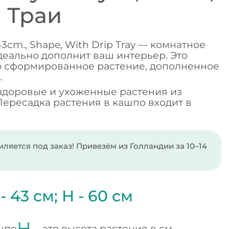
 Траи
 43cm., Shape, With Drip Tray — комнатное
деально дополнит ваш интерьер. Это
ю сформированное растение, дополненное
.
здоровые и ухоженные растения из
Пересадка растения в кашпо входит в
ляется под заказ! Привезём из Голландии за 10–14
 -
43
см;
H -
60
см
H -
шпо
это высота растения в см.