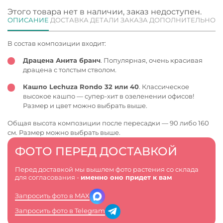
Этого товара нет в наличии, заказ недоступен.
ОПИСАНИЕ
ДОСТАВКА
ДЕТАЛИ ЗАКАЗА
ДОПОЛНИТЕЛЬНО
В состав композиции входит:
Драцена Анита бранч
. Популярная, очень красивая
драцена с толстым стволом.
Кашпо Lechuza Rondo 32 или 40
. Классическое
высокое кашпо — супер-хит в озеленении офисов!
Размер и цвет можно выбрать выше.
Общая высота композиции после пересадки — 90 либо 160
см. Размер можно выбрать выше.
ФОТО ПЕРЕД ДОСТАВКОЙ
Перед доставкой мы вышлем фото растения со склада
для согласования -
именно оно придет к вам
Запросить фото в MAX
Запросить фото в Telegram