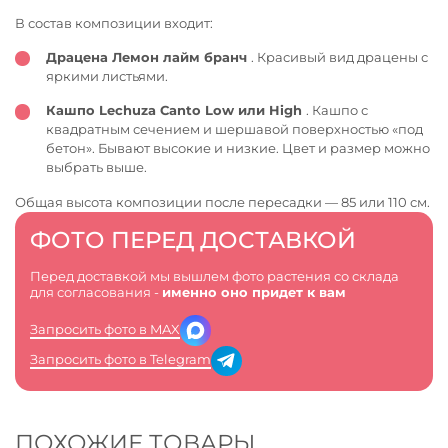
В состав композиции входит:
Драцена Лемон лайм бранч
. Красивый вид драцены с
яркими листьями.
Кашпо Lechuza Canto Low или High
. Кашпо с
квадратным сечением и шершавой поверхностью «под
бетон». Бывают высокие и низкие. Цвет и размер можно
выбрать выше.
Общая высота композиции после пересадки — 85 или 110 см.
ФОТО ПЕРЕД ДОСТАВКОЙ
Перед доставкой мы вышлем фото растения со склада
для согласования -
именно оно придет к вам
Запросить фото в MAX
Запросить фото в Telegram
ПОХОЖИЕ ТОВАРЫ