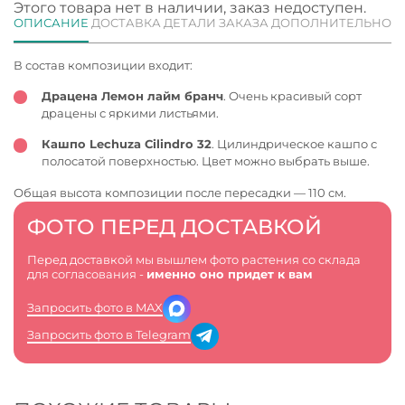
Этого товара нет в наличии, заказ недоступен.
ОПИСАНИЕ
ДОСТАВКА
ДЕТАЛИ ЗАКАЗА
ДОПОЛНИТЕЛЬНО
В состав композиции входит:
Драцена Лемон лайм бранч
. Очень красивый сорт
драцены с яркими листьями.
Кашпо Lechuza Cilindro 32
. Цилиндрическое кашпо с
полосатой поверхностью. Цвет можно выбрать выше.
Общая высота композиции после пересадки — 110 см.
ФОТО ПЕРЕД ДОСТАВКОЙ
Перед доставкой мы вышлем фото растения со склада
для согласования -
именно оно придет к вам
Запросить фото в MAX
Запросить фото в Telegram