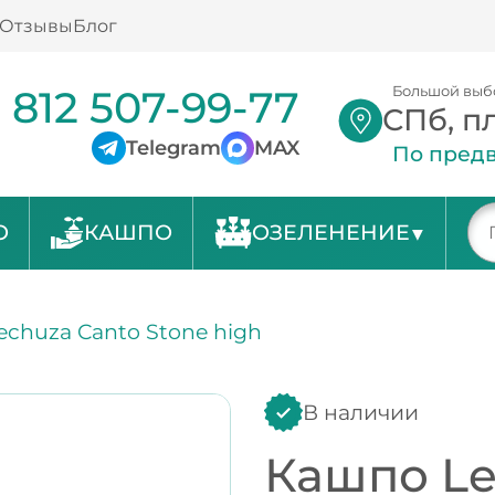
Отзывы
Блог
 812 507-99-77
Большой выб
СПб, п
Telegram
MAX
По предв
О
КАШПО
ОЗЕЛЕНЕНИЕ
chuza Canto Stone high
В наличии
Кашпо Le