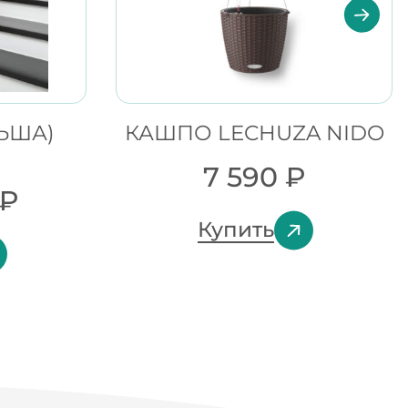
ЬША)
КАШПО LECHUZA NIDO
7 590
₽
₽
Купить