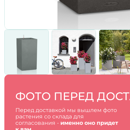
ФОТО ПЕРЕД ДОС
Перед доставкой мы вышлем фото
растения со склада для
согласования -
именно оно придет
к вам