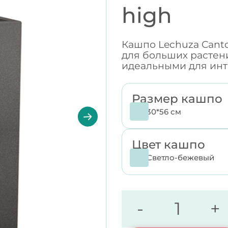
high
Кашпо Lechuza Canto
для больших растени
идеальными для инте
Размер кашпо
30*56 см
Цвет кашпо
Светло-бежевый
-
+