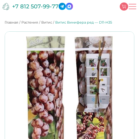
+7 812 507-99-77
Главная
/
Растения
/
Витис
/
Витис Винифера ред — D11-H35