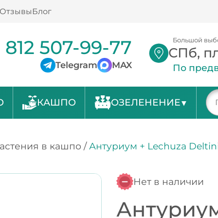
Отзывы
Блог
 812 507-99-77
Большой выб
СПб, п
Telegram
MAX
По предв
О
КАШПО
ОЗЕЛЕНЕНИЕ
астения в кашпо
/
Антуриум + Lechuza Deltin
Нет в наличии
Антуриум 