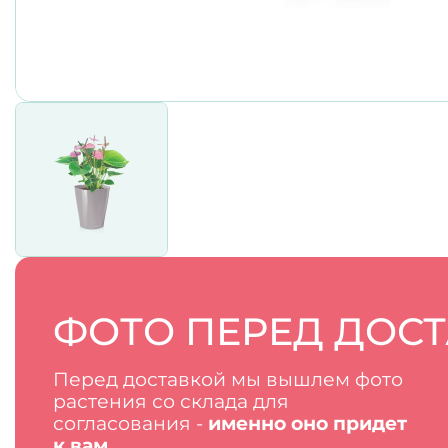
ФОТО ПЕРЕД ДОС
Перед доставкой мы вышлем фото
растения со склада для
согласования -
именно оно придет
к вам