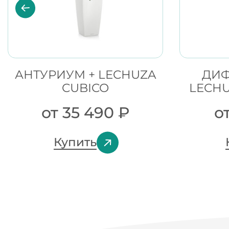
АНТУРИУМ + LECHUZA
ДИФ
CUBICO
LECH
от
35 490
₽
о
Купить