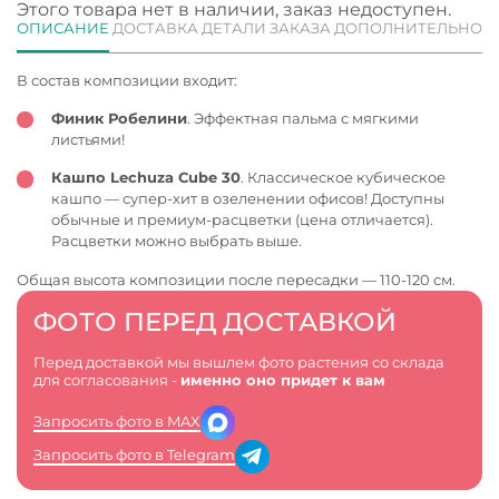
Этого товара нет в наличии, заказ недоступен.
ОПИСАНИЕ
ДОСТАВКА
ДЕТАЛИ ЗАКАЗА
ДОПОЛНИТЕЛЬНО
В состав композиции входит:
Финик Робелини
. Эффектная пальма с мягкими
листьями!
Кашпо Lechuza Cube 30
. Классическое кубическое
кашпо — супер-хит в озеленении офисов! Доступны
обычные и премиум-расцветки (цена отличается).
Расцветки можно выбрать выше.
Общая высота композиции после пересадки — 110-120 см.
ФОТО ПЕРЕД ДОСТАВКОЙ
Перед доставкой мы вышлем фото растения со склада
для согласования -
именно оно придет к вам
Запросить фото в MAX
Запросить фото в Telegram