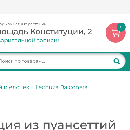
ор комнатных растений
0
лощадь Конституции, 2
арительной записи!
 и елочек + Lechuza Balconera
ия из пуансеттий