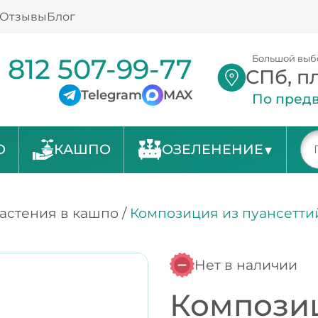
Отзывы
Блог
 812 507-99-77
Большой выб
СПб, п
Telegram
MAX
По предв
О
КАШПО
ОЗЕЛЕНЕНИЕ
астения в кашпо
/
Композиция из пуансеттий
Нет в наличии
Композиц