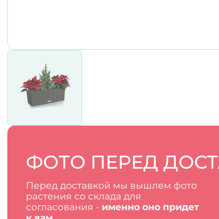
ФОТО ПЕРЕД ДОС
Перед доставкой мы вышлем фото
растения со склада для
согласования -
именно оно придет
к вам