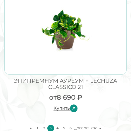
ЭПИПРЕМНУМ АУРЕУМ + LECHUZA
CLASSICO 21
от
8 690
₽
Купить
…
←
1
2
3
4
5
6
700
701
702
→