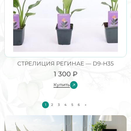
СТРЕЛИЦИЯ РЕГИНАЕ — D9-H35
1 300
₽
Купить
1
2
3
4
5
6
→