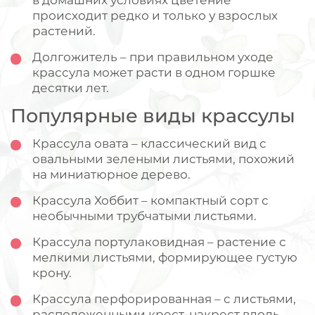
происходит редко и только у взрослых
растений.
Долгожитель – при правильном уходе
крассула может расти в одном горшке
десятки лет.
Популярные виды крассулы
Крассула овата – классический вид с
овальными зелеными листьями, похожий
на миниатюрное дерево.
Крассула Хоббит – компактный сорт с
необычными трубчатыми листьями.
Крассула портулаковидная – растение с
мелкими листьями, формирующее густую
крону.
Крассула перфорированная – с листьями,
расположенными крест-накрест вдоль