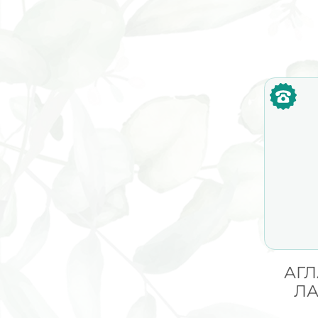
АГ
ЛА