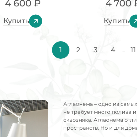
4 600
₽
4 700
Купить
Купить
1
2
3
4
11
…
Аглаонема – одно из самы
не требует много полива и
сквозняка. Аглаонема отл
пространств. Но и для дом