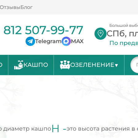
Отзывы
Блог
 812 507-99-77
Большой выб
СПб, п
Telegram
MAX
По предв
О
КАШПО
ОЗЕЛЕНЕНИЕ
H -
о диаметр кашпо
это высота растения в 