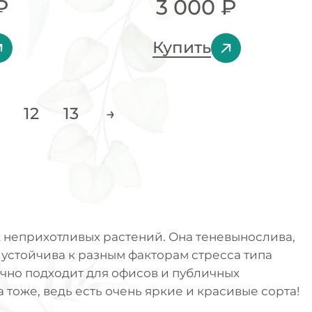
₽
3 000
₽
Купить
12
13
→
х неприхотливых растений. Она теневынослива,
 устойчива к разным факторам стресса типа
ично подходит для офисов и публичных
а тоже, ведь есть очень яркие и красивые сорта!