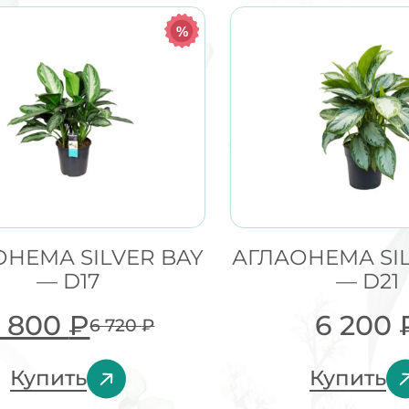
%
ОНЕМА SILVER BAY
АГЛАОНЕМА SIL
— D17
— D21
 800
₽
6 200
6 720
₽
Купить
Купить