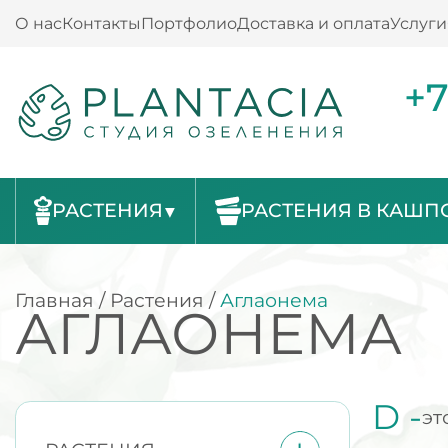
О нас
Контакты
Портфолио
Доставка и оплата
Услуги
+7
РАСТЕНИЯ
РАСТЕНИЯ В КАШП
Главная
/
Растения
/
Аглаонема
АГЛАОНЕМА
D -
эт