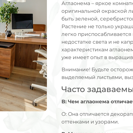
Аглаонема – яркое комнат
оригинальной окраской ли
быть зеленой, серебристой
Растение не только украша
легко приспосабливается 
недостатке света и не кап
характеристикам аглаонема
уже имеет опыт в выращив
Внимание! Будьте осторож
выделяемый листьями, вы
Часто задаваем
В: Чем аглаонема отлича
О: Она отличается декора
оттенками и узорами.